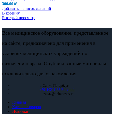
300.00
₽
Добавить в список желаний
В корзину
Быстрый просмотр
Все медицинское оборудование, представленное
на сайте, предназначено для применения в
условиях медицинских учреждений по
назначению врача. Опубликованные материалы –
исключительно для ознакомления.
г. Санкт-Петербург
+79110211133 Евгений
zakaz@deltarezerv.ru
Главная
Каталог товаров
Новинки