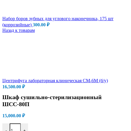
Набор боров зубных для углового наконечника, 175 шт
(коррозийные)
300.00
₽
Назад к товарам
Центрифуга лабораторная клиническая СМ-6М (б/у)
16,500.00
₽
Шкаф сушильно-стерилизационный
ШСС-80П
15,000.00
₽
Количество товара Шкаф сушильно-стерилизационный ШСС-
-
+