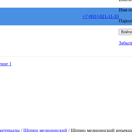
Имя п
+7 (911) 021-11-33
Парол
Войти
Забыл
материалы
/
Шприц медицинский
/
Шприц медицинский инъекц