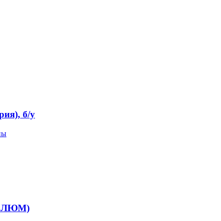
я), б/у
пы
. ЛЮМ)