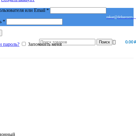
Обязательно
ользователя или Email
*
zakaz@deltarezerv.r
Обязательно
ь
*
0.00
Поиск
и пароль?
Запомнить меня
ионный