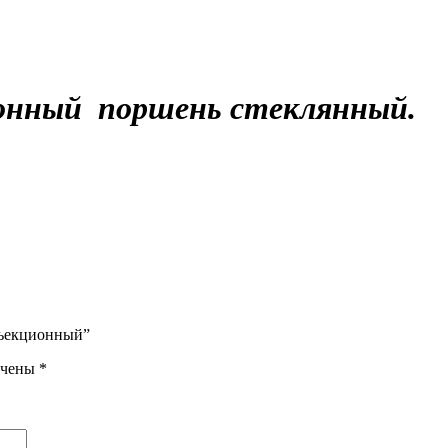
онный поршень стеклянный.
нъекционный”
ечены
*