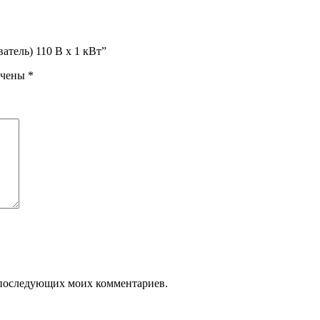
атель) 110 В х 1 кВт”
ечены
*
ля последующих моих комментариев.