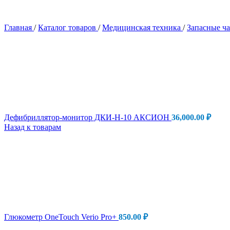
Главная
/
Каталог товаров
/
Медицинская техника
/
Запасные ч
Дефибриллятор-монитор ДКИ-Н-10 АКСИОН
36,000.00
₽
Назад к товарам
Глюкометр OneTouch Verio Pro+
850.00
₽