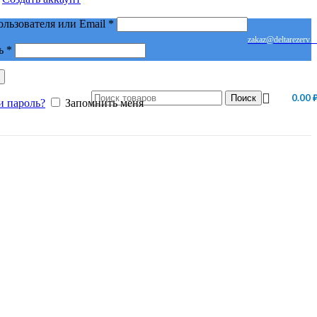
Обязательно
ользователя или Email
*
zakaz@deltarezerv.r
Обязательно
ь
*
0.00
Поиск
и пароль?
Запомнить меня