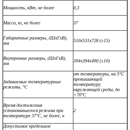
Мощность, кВт, не более
0,3
Масса, кг, не более
37
Габаритные размеры, (ШхГхВ),
510х531х728 (±15)
мм
Внутренние размеры, (ШхГхВ),
394х394х490 (±10)
мм
от температуры, на 5°С
превышающей
Задаваемые температурные
температуру
режимы, °С
окружающей среды, до
+70°С
Время достижения
установившегося режима при
2
температуре 37°С, не более, ч
Допустимое предельное