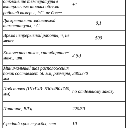
отклонение температуры в
±1
контрольных точках объема
о
рабочей камеры,
С, не более
Дискретность задаваемой
0,1
температуры, ° С
Время непрерывной работы, ч, не
500
менее
Количество полок, стандартное/
2 (6)
макс., шт.
Минимальный шаг расположения
полок составляет 50 мм, размеры,
380х370
мм
Подставка (ШхГхВ: 530х480х740,
по отдельному заказу
мм)
Питание, В/Гц
220/50
Средний срок службы, лет
10