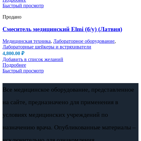
Быстрый просмотр
Продано
Смеситель медицинский Elmi (б/у) (Латвия)
Медицинская техника
,
Лабораторное оборудование
,
Лабораторные шейкеры и встряхиватели
4,800.00
₽
Добавить в список желаний
Подробнее
Быстрый просмотр
Все медицинское оборудование, представленное
на сайте, предназначено для применения в
условиях медицинских учреждений по
назначению врача. Опубликованные материалы –
исключительно для ознакомления.