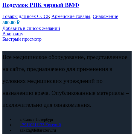
Подсумок РПК черный ВМФ
Товары для всех СССР
,
Армейские товары
,
Снаряжение
500.00
₽
Добавить в список желаний
В корзину
Быстрый просмотр
Все медицинское оборудование, представленное
на сайте, предназначено для применения в
условиях медицинских учреждений по
назначению врача. Опубликованные материалы –
исключительно для ознакомления.
г. Санкт-Петербург
+79110211133 Евгений
zakaz@deltarezerv.ru