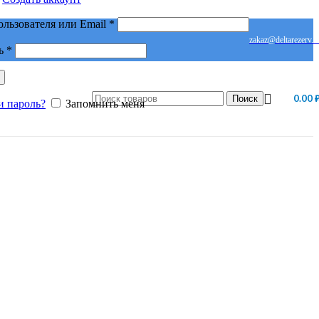
Обязательно
ользователя или Email
*
zakaz@deltarezerv.r
Обязательно
ь
*
0.00
Поиск
и пароль?
Запомнить меня