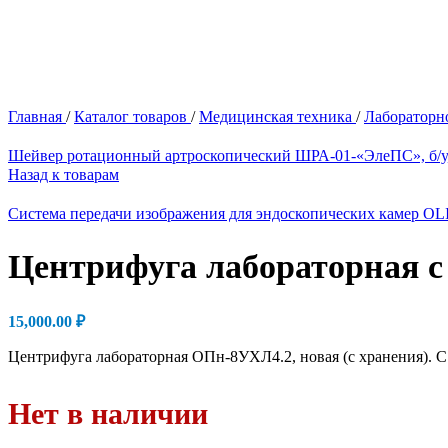
Главная
/
Каталог товаров
/
Медицинская техника
/
Лабораторн
Шейвер ротационный артроскопический ШРА-01-«ЭлеПС», б/у
Назад к товарам
Система передачи изображения для эндоскопических камер O
Центрифуга лабораторная с
15,000.00
₽
Центрифуга лабораторная ОПн-8УХЛ4.2, новая (с хранения). С
Нет в наличии