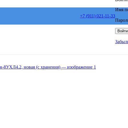
Имя п
+7 (911) 021-11-33
Парол
Войти
Забыл