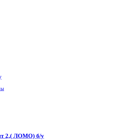
у
пы
 2,( ЛОМО) б/у