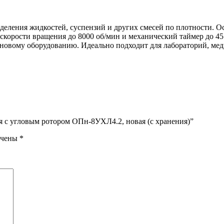
деления жидкостей, суспензий и других смесей по плотности.
корости вращения до 8000 об/мин и механический таймер до 45
т новому оборудованию. Идеально подходит для лабораторий, м
я с угловым ротором ОПн-8УХЛ4.2, новая (с хранения)”
ечены
*